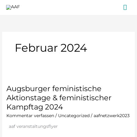
Zum
Ha
Inhalt
springen
Februar 2024
Augsburger
feministische
Augsburger feministische
Aktionstage
&
Aktionstage & feministischer
feministischer
Kampftag 2024
Kampftag
2024
Kommentar verfassen
/
Uncategorized
/
aafnetzwerk2023
aaf veranstaltungsflyer