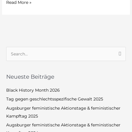
Read More »
S
u
c
Neueste Beiträge
h
e
Black History Month 2026
n
Tag gegen geschlechtsspezifische Gewalt 2025
n
Augsburger feministische Aktionstage & feministischer
a
Kampftag 2025
c
Augsburger feministische Aktionstage & feministischer
h