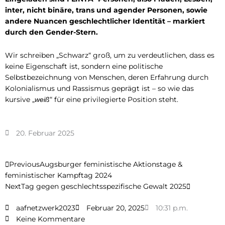
inter, nicht binäre, trans und agender Personen, sowie
andere Nuancen geschlechtlicher Identität – markiert
durch den Gender-Stern.
Wir schreiben „Schwarz“ groß, um zu verdeutlichen, dass es
keine Eigenschaft ist, sondern eine politische
Selbstbezeichnung von Menschen, deren Erfahrung durch
Kolonialismus und Rassismus geprägt ist – so wie das
kursive „
“ für eine privilegierte Position steht.
weiß
20. Februar 2025
Prev
Nächster
Previous
Augsburger feministische Aktionstage &
feministischer Kampftag 2024
Next
Tag gegen geschlechtsspezifische Gewalt 2025
aafnetzwerk2023
Februar 20, 2025
10:31 p.m.
Keine Kommentare