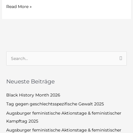
Read More »
S
u
c
Neueste Beiträge
h
e
Black History Month 2026
n
Tag gegen geschlechtsspezifische Gewalt 2025
n
Augsburger feministische Aktionstage & feministischer
a
Kampftag 2025
c
Augsburger feministische Aktionstage & feministischer
h