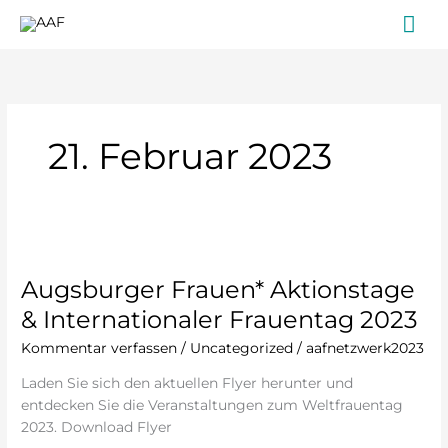
Zum
Ha
Inhalt
springen
21. Februar 2023
Augsburger
Frauen*
Augsburger Frauen* Aktionstage
Aktionstage
&
& Internationaler Frauentag 2023
Internationaler
Kommentar verfassen
/
Uncategorized
/
aafnetzwerk2023
Frauentag
2023
Laden Sie sich den aktuellen Flyer herunter und
entdecken Sie die Veranstaltungen zum Weltfrauentag
2023. Download Flyer