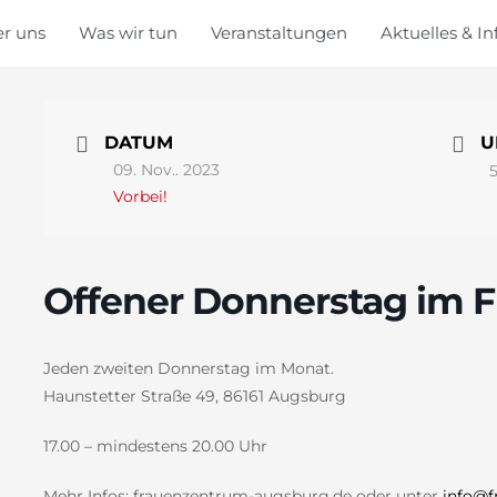
r uns
Was wir tun
Veranstaltungen
Aktuelles & In
DATUM
U
09. Nov.. 2023
Vorbei!
Offener Donnerstag im 
Jeden zweiten Donnerstag im Monat.
Haunstetter Straße 49, 86161 Augsburg
17.00 – mindestens 20.00 Uhr
Mehr Infos: frauenzentrum-augsburg.de oder unter
info@f