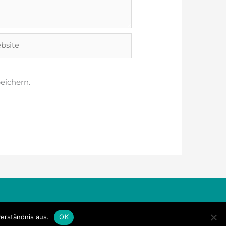
ite
eichern.
Impressum & Datenschutz
erständnis aus.
OK