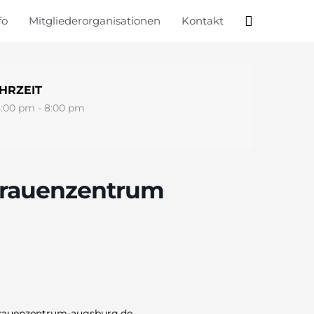
Suche
fo
Mitgliederorganisationen
Kontakt
HRZEIT
5:00 pm - 8:00 pm
Frauenzentrum
rauenzentrum-augsburg.de